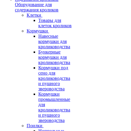
Оборудование для
содержания кроликов
Клетки
Товары для
клеток кроликов
Кормушки
Навесные
кормушки для
кролиководства
Бункерные
кормушки для
кролиководства
Кормушки под
сено для
кролиководства
и пушного
звероводства
Кормушки
промышленные
для
кролиководства
и пушного
звероводства
Поилки
Ниппельные