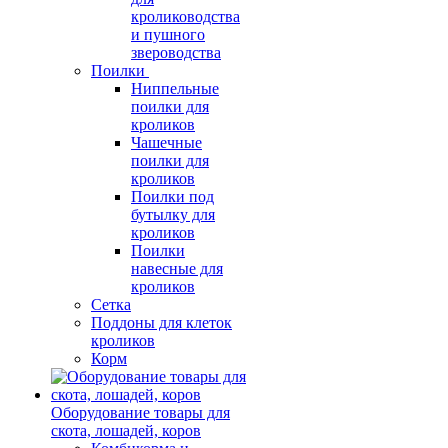
кролиководства
и пушного
звероводства
Поилки
Ниппельные
поилки для
кроликов
Чашечные
поилки для
кроликов
Поилки под
бутылку для
кроликов
Поилки
навесные для
кроликов
Сетка
Поддоны для клеток
кроликов
Корм
Оборудование товары для
скота, лошадей, коров