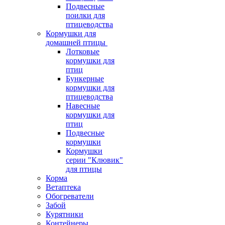
Подвесные
поилки для
птицеводства
Кормушки для
домашней птицы
Лотковые
кормушки для
птиц
Бункерные
кормушки для
птицеводства
Навесные
кормушки для
птиц
Подвесные
кормушки
Кормушки
серии "Клювик"
для птицы
Корма
Ветаптека
Обогреватели
Забой
Курятники
Контейнеры