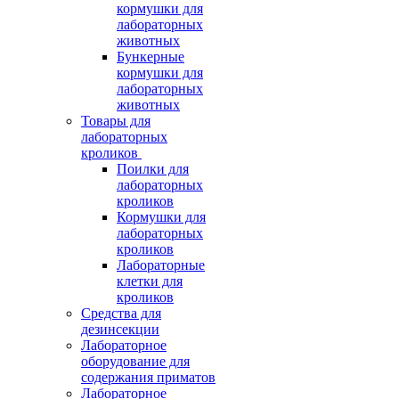
кормушки для
лабораторных
животных
Бункерные
кормушки для
лабораторных
животных
Товары для
лабораторных
кроликов
Поилки для
лабораторных
кроликов
Кормушки для
лабораторных
кроликов
Лабораторные
клетки для
кроликов
Средства для
дезинсекции
Лабораторное
оборудование для
содержания приматов
Лабораторное