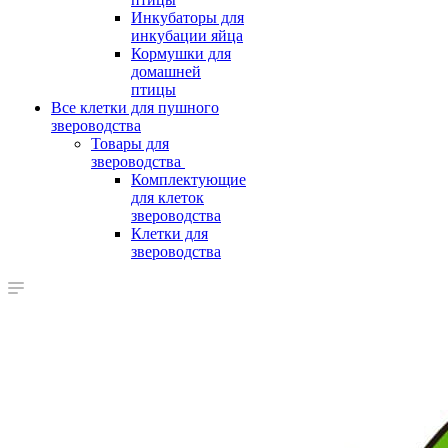
Инкубаторы для
инкубации яйца
Кормушки для
домашней
птицы
Все клетки для пушного
звероводства
Товары для
звероводства
Комплектующие
для клеток
звероводства
Клетки для
звероводства