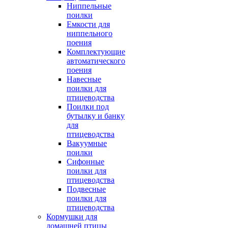
Ниппельные
поилки
Емкости для
ниппельного
поения
Комплектующие
автоматического
поения
Навесные
поилки для
птицеводства
Поилки под
бутылку и банку
для
птицеводства
Вакуумные
поилки
Сифонные
поилки для
птицеводства
Подвесные
поилки для
птицеводства
Кормушки для
домашней птицы