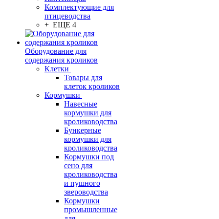
Комплектующие для
птицеводства
+ ЕЩЕ 4
Оборудование для
содержания кроликов
Клетки
Товары для
клеток кроликов
Кормушки
Навесные
кормушки для
кролиководства
Бункерные
кормушки для
кролиководства
Кормушки под
сено для
кролиководства
и пушного
звероводства
Кормушки
промышленные
для