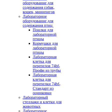
оборудование для
содержания собак,
кошек, минипигов
Лабораторное
оборудование для
содержания птиц
Поилки для
лабораторной
птицы
Кормушки для
лабораторной
птицы
Лабораторная
клетка для
перепелов 74bf-
Профи из трубы
Лабораторная
клетка для
перепелки 74bf-
Стандарт из
оцинковки
Лабораторный
стеллажи и клетки для
животных
Лабораторное