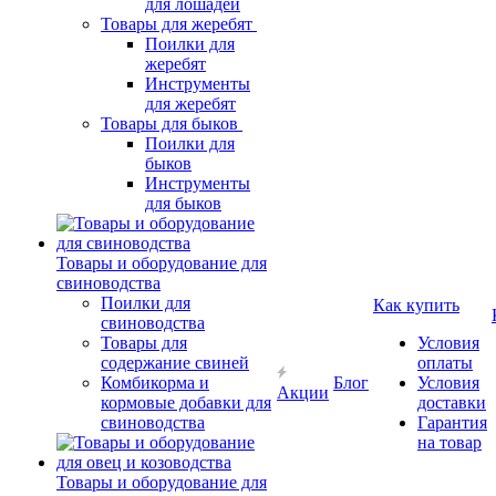
для лошадей
Товары для жеребят
Поилки для
жеребят
Инструменты
для жеребят
Товары для быков
Поилки для
быков
Инструменты
для быков
Товары и оборудование для
свиноводства
Поилки для
Как купить
свиноводства
Товары для
Условия
содержание свиней
оплаты
Комбикорма и
Блог
Условия
Акции
кормовые добавки для
доставки
свиноводства
Гарантия
на товар
Товары и оборудование для