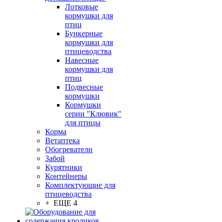
Лотковые
кормушки для
птиц
Бункерные
кормушки для
птицеводства
Навесные
кормушки для
птиц
Подвесные
кормушки
Кормушки
серии "Клювик"
для птицы
Корма
Ветаптека
Обогреватели
Забой
Курятники
Контейнеры
Комплектующие для
птицеводства
+ ЕЩЕ 4