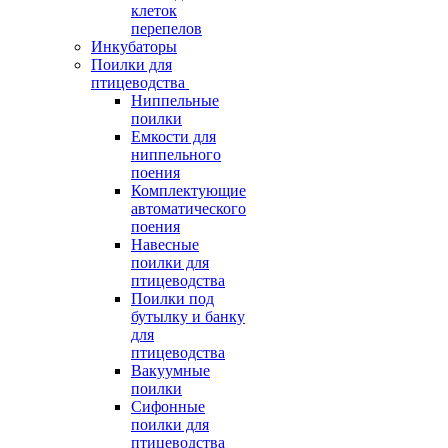
клеток
перепелов
Инкубаторы
Поилки для
птицеводства
Ниппельные
поилки
Емкости для
ниппельного
поения
Комплектующие
автоматического
поения
Навесные
поилки для
птицеводства
Поилки под
бутылку и банку
для
птицеводства
Вакуумные
поилки
Сифонные
поилки для
птицеводства