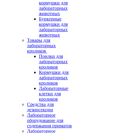
кормушки для
лабораторных
животных
Бункерные
кормушки для
лабораторных
животных
Товары для
лабораторных
кроликов
Поилки для
лабораторных
кроликов
Кормушки для
лабораторных
кроликов
Лабораторные
клетки для
кроликов
Средства для
дезинсекции
Лабораторное
оборудование для
содержания приматов
Лабораторное