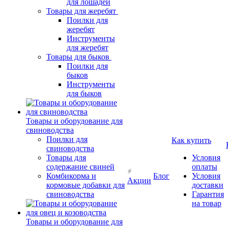
для лошадей
Товары для жеребят
Поилки для
жеребят
Инструменты
для жеребят
Товары для быков
Поилки для
быков
Инструменты
для быков
Товары и оборудование для
свиноводства
Поилки для
Как купить
свиноводства
Товары для
Условия
содержание свиней
оплаты
Комбикорма и
Блог
Условия
Акции
кормовые добавки для
доставки
свиноводства
Гарантия
на товар
Товары и оборудование для