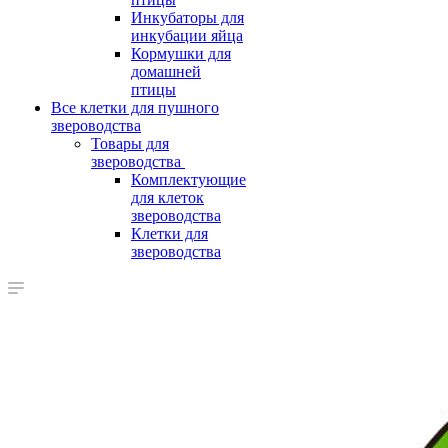
Инкубаторы для
инкубации яйца
Кормушки для
домашней
птицы
Все клетки для пушного
звероводства
Товары для
звероводства
Комплектующие
для клеток
звероводства
Клетки для
звероводства