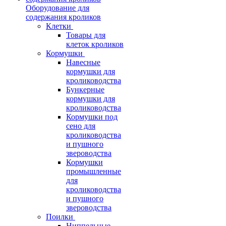
Оборудование для
содержания кроликов
Клетки
Товары для
клеток кроликов
Кормушки
Навесные
кормушки для
кролиководства
Бункерные
кормушки для
кролиководства
Кормушки под
сено для
кролиководства
и пушного
звероводства
Кормушки
промышленные
для
кролиководства
и пушного
звероводства
Поилки
Ниппельные