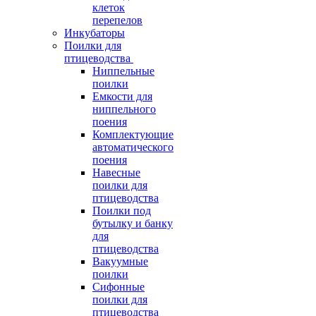
клеток
перепелов
Инкубаторы
Поилки для
птицеводства
Ниппельные
поилки
Емкости для
ниппельного
поения
Комплектующие
автоматического
поения
Навесные
поилки для
птицеводства
Поилки под
бутылку и банку
для
птицеводства
Вакуумные
поилки
Сифонные
поилки для
птицеводства