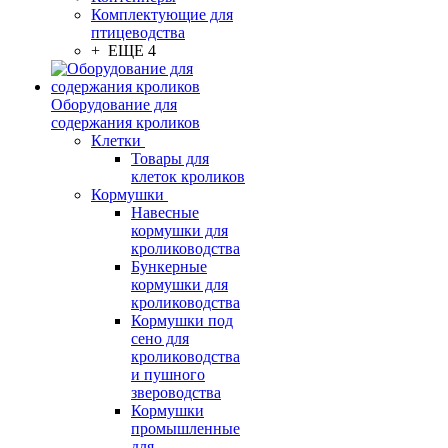
Комплектующие для
птицеводства
+ ЕЩЕ 4
Оборудование для
содержания кроликов
Клетки
Товары для
клеток кроликов
Кормушки
Навесные
кормушки для
кролиководства
Бункерные
кормушки для
кролиководства
Кормушки под
сено для
кролиководства
и пушного
звероводства
Кормушки
промышленные
для