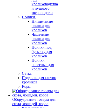
кролиководства
и пушного
звероводства
Поилки
Ниппельные
поилки для
кроликов
Чашечные
поилки для
кроликов
Поилки под
бутылку для
кроликов
Поилки
навесные для
кроликов
Сетка
Поддоны для клеток
кроликов
Корм
Оборудование товары для
скота, лошадей, коров