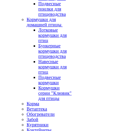
Подвесные
поилки для
птицеводства
Кормушки для
домашней птицы
Лотковые
кормушки для
птиц
Бункерные
кормушки для
птицеводства
Навесные
кормушки для
птиц
Подвесные
кормушки
Кормушки
серии "Клювик"
для птицы
Корма
Ветаптека
Обогреватели
Забой
Курятники
Контейнеры