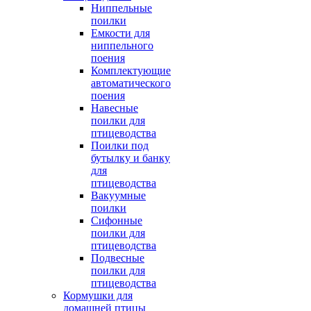
Ниппельные
поилки
Емкости для
ниппельного
поения
Комплектующие
автоматического
поения
Навесные
поилки для
птицеводства
Поилки под
бутылку и банку
для
птицеводства
Вакуумные
поилки
Сифонные
поилки для
птицеводства
Подвесные
поилки для
птицеводства
Кормушки для
домашней птицы