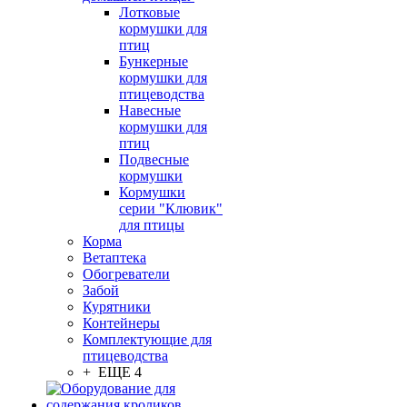
Лотковые
кормушки для
птиц
Бункерные
кормушки для
птицеводства
Навесные
кормушки для
птиц
Подвесные
кормушки
Кормушки
серии "Клювик"
для птицы
Корма
Ветаптека
Обогреватели
Забой
Курятники
Контейнеры
Комплектующие для
птицеводства
+ ЕЩЕ 4