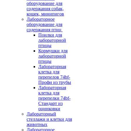
оборудование для
содержания собак,
кошек, минипигов
Лабораторное
оборудование для
содержания птиц
Поилки для
лабораторной
птицы
Кормушки для
лабораторной
птицы
Лабораторная
клетка для
перепелов 74bf-
Профи из трубы
Лабораторная
клетка для
перепелки 74bf-
Стандарт из
оцинковки
Лабораторный
стеллажи и клетки для
животных
Лабораторное