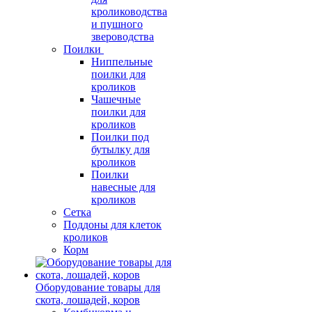
кролиководства
и пушного
звероводства
Поилки
Ниппельные
поилки для
кроликов
Чашечные
поилки для
кроликов
Поилки под
бутылку для
кроликов
Поилки
навесные для
кроликов
Сетка
Поддоны для клеток
кроликов
Корм
Оборудование товары для
скота, лошадей, коров