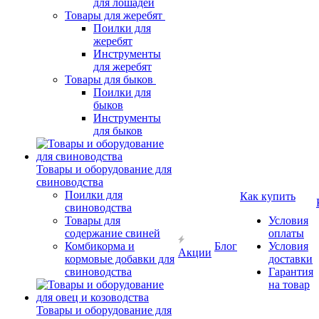
для лошадей
Товары для жеребят
Поилки для
жеребят
Инструменты
для жеребят
Товары для быков
Поилки для
быков
Инструменты
для быков
Товары и оборудование для
свиноводства
Поилки для
Как купить
свиноводства
Товары для
Условия
содержание свиней
оплаты
Комбикорма и
Блог
Условия
Акции
кормовые добавки для
доставки
свиноводства
Гарантия
на товар
Товары и оборудование для