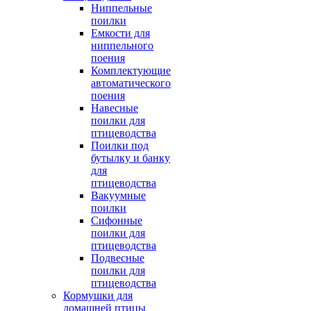
Ниппельные
поилки
Емкости для
ниппельного
поения
Комплектующие
автоматического
поения
Навесные
поилки для
птицеводства
Поилки под
бутылку и банку
для
птицеводства
Вакуумные
поилки
Сифонные
поилки для
птицеводства
Подвесные
поилки для
птицеводства
Кормушки для
домашней птицы