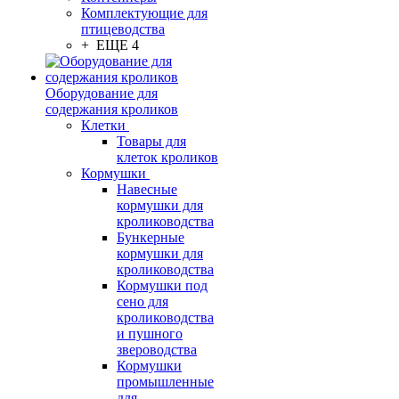
Комплектующие для
птицеводства
+ ЕЩЕ 4
Оборудование для
содержания кроликов
Клетки
Товары для
клеток кроликов
Кормушки
Навесные
кормушки для
кролиководства
Бункерные
кормушки для
кролиководства
Кормушки под
сено для
кролиководства
и пушного
звероводства
Кормушки
промышленные
для