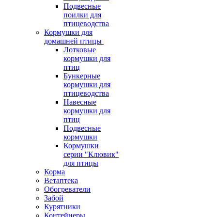
Подвесные
поилки для
птицеводства
Кормушки для
домашней птицы
Лотковые
кормушки для
птиц
Бункерные
кормушки для
птицеводства
Навесные
кормушки для
птиц
Подвесные
кормушки
Кормушки
серии "Клювик"
для птицы
Корма
Ветаптека
Обогреватели
Забой
Курятники
Контейнеры