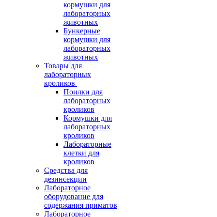
кормушки для
лабораторных
животных
Бункерные
кормушки для
лабораторных
животных
Товары для
лабораторных
кроликов
Поилки для
лабораторных
кроликов
Кормушки для
лабораторных
кроликов
Лабораторные
клетки для
кроликов
Средства для
дезинсекции
Лабораторное
оборудование для
содержания приматов
Лабораторное