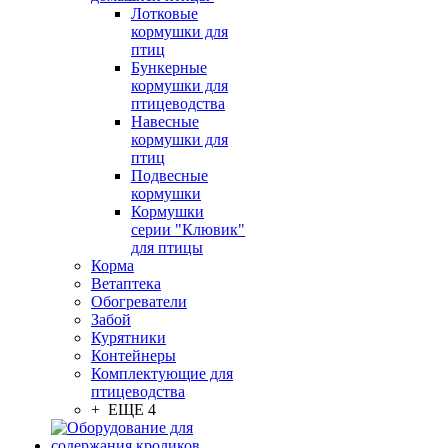
Лотковые
кормушки для
птиц
Бункерные
кормушки для
птицеводства
Навесные
кормушки для
птиц
Подвесные
кормушки
Кормушки
серии "Клювик"
для птицы
Корма
Ветаптека
Обогреватели
Забой
Курятники
Контейнеры
Комплектующие для
птицеводства
+ ЕЩЕ 4