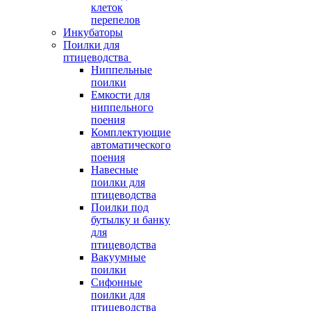
клеток
перепелов
Инкубаторы
Поилки для
птицеводства
Ниппельные
поилки
Емкости для
ниппельного
поения
Комплектующие
автоматического
поения
Навесные
поилки для
птицеводства
Поилки под
бутылку и банку
для
птицеводства
Вакуумные
поилки
Сифонные
поилки для
птицеводства