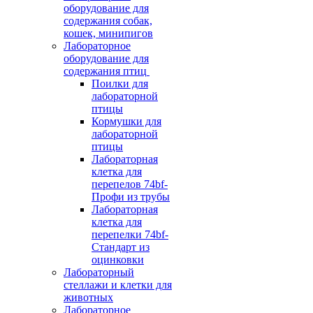
оборудование для
содержания собак,
кошек, минипигов
Лабораторное
оборудование для
содержания птиц
Поилки для
лабораторной
птицы
Кормушки для
лабораторной
птицы
Лабораторная
клетка для
перепелов 74bf-
Профи из трубы
Лабораторная
клетка для
перепелки 74bf-
Стандарт из
оцинковки
Лабораторный
стеллажи и клетки для
животных
Лабораторное