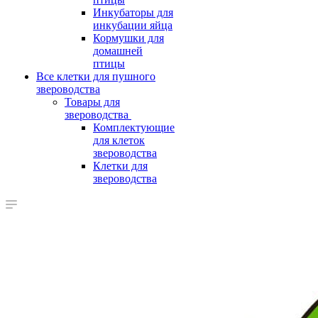
Инкубаторы для
инкубации яйца
Кормушки для
домашней
птицы
Все клетки для пушного
звероводства
Товары для
звероводства
Комплектующие
для клеток
звероводства
Клетки для
звероводства