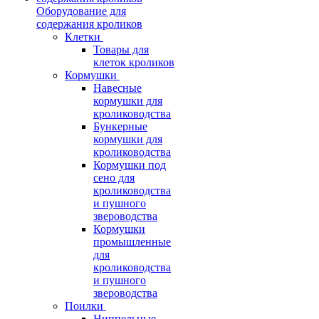
Оборудование для
содержания кроликов
Клетки
Товары для
клеток кроликов
Кормушки
Навесные
кормушки для
кролиководства
Бункерные
кормушки для
кролиководства
Кормушки под
сено для
кролиководства
и пушного
звероводства
Кормушки
промышленные
для
кролиководства
и пушного
звероводства
Поилки
Ниппельные